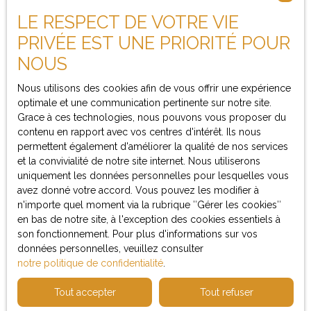
LE RESPECT DE VOTRE VIE
Je suis propriétaire
PRIVÉE EST UNE PRIORITÉ POUR
NOUS
Estimez votre bien
Espace vendeur
Nous utilisons des cookies afin de vous offrir une expérience
optimale et une communication pertinente sur notre site.
Vendre avec nous
Grace à ces technologies, nous pouvons vous proposer du
contenu en rapport avec vos centres d'intérêt. Ils nous
permettent également d'améliorer la qualité de nos services
et la convivialité de notre site internet. Nous utiliserons
Informations
uniquement les données personnelles pour lesquelles vous
avez donné votre accord. Vous pouvez les modifier à
Nos honoraires
n'importe quel moment via la rubrique ″Gérer les cookies″
en bas de notre site, à l'exception des cookies essentiels à
Mentions légales
son fonctionnement. Pour plus d'informations sur vos
Politique de confidentialité
données personnelles, veuillez consulter
notre politique de confidentialité
.
Plan du site
Gérer les cookies
Tout accepter
Tout refuser
Propulsé par