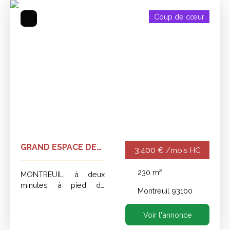
Surface min (m²)
Coup de cœur
Rechercher
GRAND ESPACE DE
3 400
€ /mois HC
BUREAUX A LOUER
230
m²
MONTREUIL, à deux
minutes à pied du
Montreuil 93100
métro. Bureaux à louer,
au deuxième et dernier
Voir l'annonce
étage, d'une surface de
230 m². Le local se