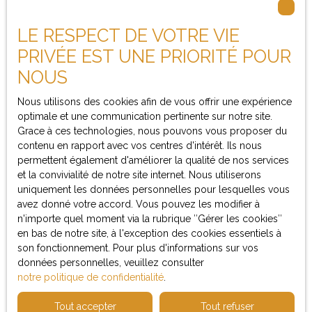
LE RESPECT DE VOTRE VIE
Je suis propriétaire
PRIVÉE EST UNE PRIORITÉ POUR
NOUS
Estimez votre bien
Espace vendeur
Nous utilisons des cookies afin de vous offrir une expérience
optimale et une communication pertinente sur notre site.
Vendre avec nous
Grace à ces technologies, nous pouvons vous proposer du
contenu en rapport avec vos centres d'intérêt. Ils nous
permettent également d'améliorer la qualité de nos services
et la convivialité de notre site internet. Nous utiliserons
Informations
uniquement les données personnelles pour lesquelles vous
avez donné votre accord. Vous pouvez les modifier à
Nos honoraires
n'importe quel moment via la rubrique ″Gérer les cookies″
en bas de notre site, à l'exception des cookies essentiels à
Mentions légales
son fonctionnement. Pour plus d'informations sur vos
Politique de confidentialité
données personnelles, veuillez consulter
notre politique de confidentialité
.
Plan du site
Gérer les cookies
Tout accepter
Tout refuser