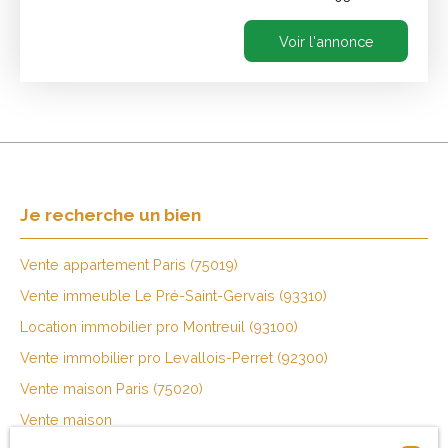
Croix de Chavaux.
Bureaux à louer,
Voir l'annonce
occupant tout le 1er
étage d'un immeuble
moderne. Surface: 230
m². Le local se
compose d'un grand
espace ouvert, deux
bureaux et deux
toilettes.
Je recherche un bien
Vente appartement Paris (75019)
Vente immeuble Le Pré-Saint-Gervais (93310)
Location immobilier pro Montreuil (93100)
Vente immobilier pro Levallois-Perret (92300)
Vente maison Paris (75020)
Vente maison