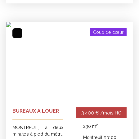
compose de six
bureaux modulables et
deux toilettes.
Coup de cœur
BUREAUX A LOUER
3 400
€ /mois HC
230
m²
MONTREUIL, à deux
minutes à pied du métro
Montreuil 93100