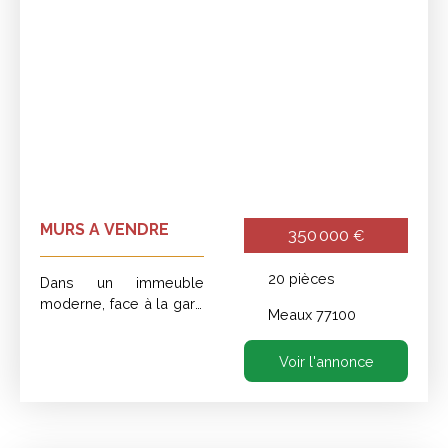
MURS A VENDRE
350 000
€
20
pièces
Dans un immeuble
moderne, face à la gare
Meaux 77100
et au Tribunal de
Meaux,local commercial
Voir l'annonce
à vendre,
comprenant:Entrée,
accueil, 2 bureaux, une
salle de réunions, une