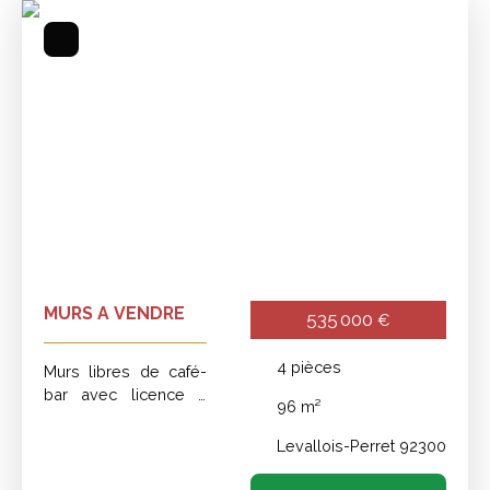
Surface min (m²)
Rechercher
MURS A VENDRE
535 000
€
4
pièces
Murs libres de café-
bar avec licence à
96
m²
vendre.
Levallois-Perret 92300