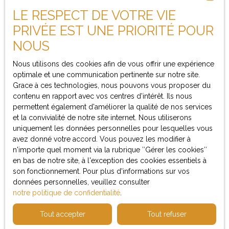
LE RESPECT DE VOTRE VIE
Je suis propriétaire
PRIVÉE EST UNE PRIORITÉ POUR
NOUS
Estimez votre bien
Espace vendeur
Nous utilisons des cookies afin de vous offrir une expérience
optimale et une communication pertinente sur notre site.
Vendre avec nous
Grace à ces technologies, nous pouvons vous proposer du
contenu en rapport avec vos centres d'intérêt. Ils nous
permettent également d'améliorer la qualité de nos services
et la convivialité de notre site internet. Nous utiliserons
Informations
uniquement les données personnelles pour lesquelles vous
avez donné votre accord. Vous pouvez les modifier à
Nos honoraires
n'importe quel moment via la rubrique ″Gérer les cookies″
en bas de notre site, à l'exception des cookies essentiels à
Mentions légales
son fonctionnement. Pour plus d'informations sur vos
Politique de confidentialité
données personnelles, veuillez consulter
notre politique de confidentialité
.
Plan du site
Gérer les cookies
Tout accepter
Tout refuser
Propulsé par