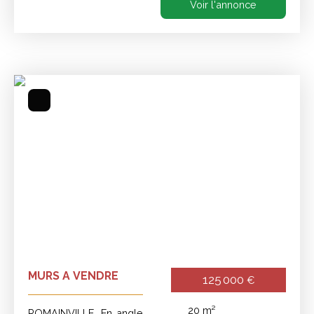
Voir l'annonce
MURS A VENDRE
125 000
€
20
m²
ROMAINVILLE. En angle