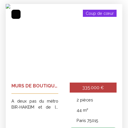
salle d'informatique, 2
wc et une salle d'eau.
Coup de cœur
MURS DE BOUTIQUE
335 000
€
A VENDRE
2
pièces
A deux pas du métro
BIR-HAKEIM et de la
44
m²
Tour Eiffel, murs de
boutique à vendre. 44
Paris 75015
m² repartis en deux