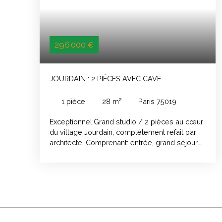
296 000
€
JOURDAIN : 2 PIÈCES AVEC CAVE
1
pièce
28
m²
Paris 75019
Exceptionnel:Grand studio / 2 pièces au cœur
du village Jourdain, complètement refait par
architecte. Comprenant: entrée, grand séjour
avec cuisine américaine équipée, mezzanine
couchage 2 places, salle d'eau avec wc et
une cave au sous-sol.