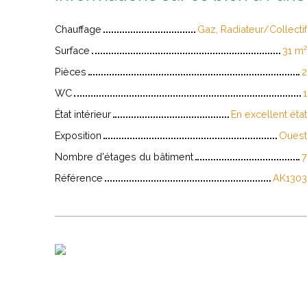
Chauffage
Gaz, Radiateur/Collectif
Surface
31
m²
Pièces
2
WC
1
État intérieur
En excellent état
Exposition
Ouest
Nombre d'étages du bâtiment
7
Référence
AK1303