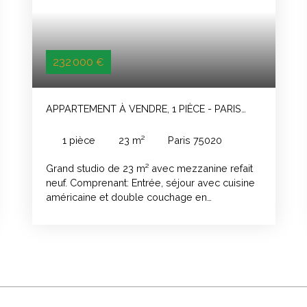
232 000
€
APPARTEMENT À VENDRE, 1 PIÈCE - PARIS
75020
1
pièce
23
m²
Paris 75020
Grand studio de 23 m² avec mezzanine refait
neuf. Comprenant: Entrée, séjour avec cuisine
américaine et double couchage en
mezzanine, salle d'eau et wc indépendant.
Donnant sur une terrasse de 4 m² ensoleillée
et verdoyante.