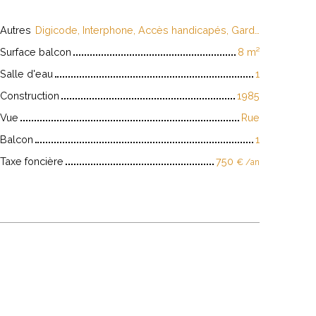
Autres
Digicode, Interphone, Accès handicapés, Gardien
Surface balcon
8
m²
Salle d'eau
1
Construction
1985
Vue
Rue
Balcon
1
Taxe foncière
750
€ /an