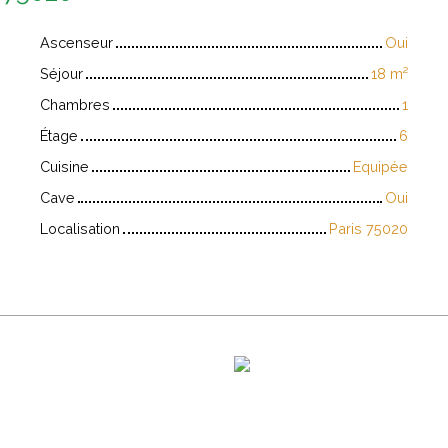
Ascenseur
Oui
Séjour
18
m²
Chambres
1
Étage
6
Cuisine
Equipée
Cave
Oui
Localisation
Paris 75020