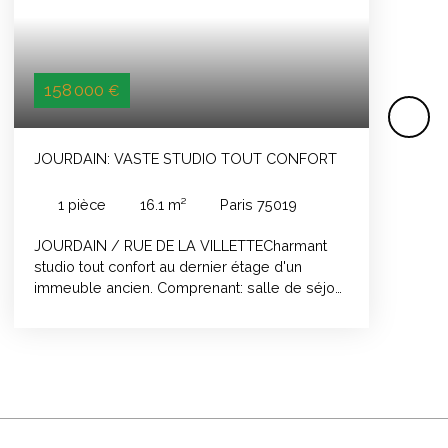
158 000
€
JOURDAIN: VASTE STUDIO TOUT CONFORT
1
pièce
16.1
m²
Paris 75019
JOURDAIN / RUE DE LA VILLETTECharmant
studio tout confort au dernier étage d'un
immeuble ancien. Comprenant: salle de séjour
avec kitchenette et salle d'eau avec wc.
Calme et lumineux. RARE!