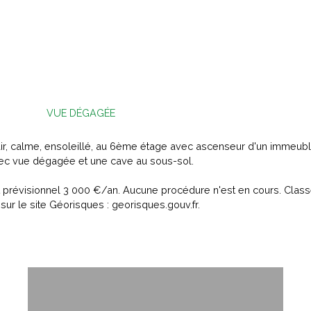
VUE DÉGAGÉE
r, calme, ensoleillé, au 6ème étage avec ascenseur d'un immeubl
vec vue dégagée et une cave au sous-sol.
révisionnel 3 000 €/an. Aucune procédure n'est en cours. Classe 
ur le site Géorisques : georisques.gouv.fr.