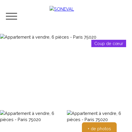
Coup de cœur
Acheter
Vendre
Louer
Immobilier d'ent
Espace perso
Contact
+ de photos