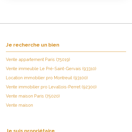
entrée, double séjour / cuisine américaine et 3
chambres avec chacune une salle de bains complète.
Balcons, cheminées, moulures, parquet.
Je recherche un bien
Vente appartement Paris (75019)
Vente immeuble Le Pré-Saint-Gervais (93310)
Location immobilier pro Montreuil (93100)
Vente immobilier pro Levallois-Perret (92300)
Vente maison Paris (75020)
Vente maison
Je suis propriétaire