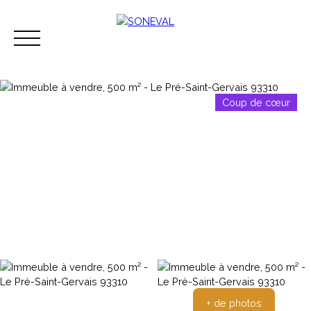
Coup de cœur
Acheter
Vendre
Louer
Immobilier d'ent
Espace perso
Contact
+ de photos