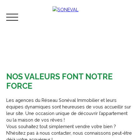
NOS VALEURS FONT NOTRE
FORCE
Acheter
Vendre
Louer
Immobilier d'ent
Les agences du Réseau Sonéval Immobilier et leurs
équipes dynamiques sont heureuses de vous accueillir sur
Espace perso
Contact
leur site. Une occasion unique de découvrir l’appartement
ou la maison de vos rêves !
Vous souhaitez tout simplement vendre votre bien ?
N’hésitez pas à nous contacter, nous connaissons peut-être
déjà votre acquéreur !